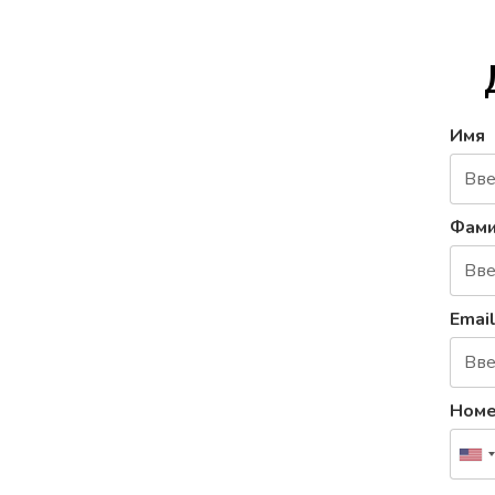
Имя
Фами
Emai
Номе