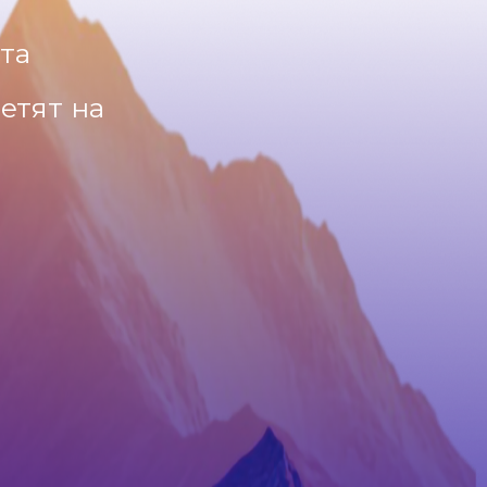
та
етят на