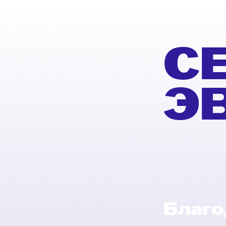
С
Э
Благо