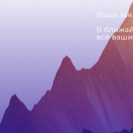
Ваша зая
В ближай
все ваши