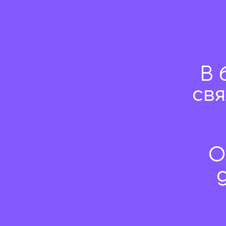
В 
св
О