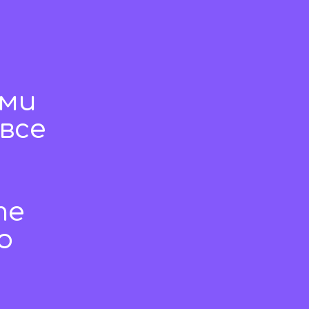
ами
все
те
о