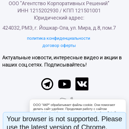
ООО "Агентство Корпоративных Решений"
ИНН 1215202930 / КПП 121501001
Юридический адрес:
424032, РМЭ, г. Йошкар-Ола, ул. Мира, д.8, пом.7
политика конфиденциальности
договор оферты
Актуальные новости, интересные видео и акции в
наших соц.сетях. Подписывайтесь!
ООО "АКР" обрабатывает файлы cookie. Они помогают
делать сайт удобнее. Продолжая работу с сайтом
https://shkolamisli.ru, вы соглашаетесь с обработкой файлов
Your browser is not supported. Please
cookie. Вы можете запретить обработку некоторых типов
cookie в настройках браузера либо на странице
use the latest version of Chrome,
«Уведомление об использовании файлов cookie».