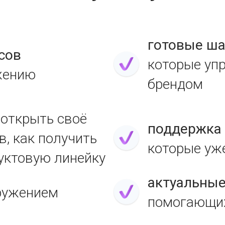
готовые ша
сов
которые уп
жению
брендом
 открыть своё
поддержка 
в, как получить
которые уж
дуктовую линейку
актуальны
ружением
помогающих