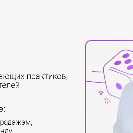
я
ающих практиков,
телей
е:
продажам,
енду