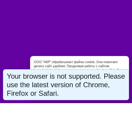
ООО "АКР" обрабатывает файлы cookie. Они помогают
делать сайт удобнее. Продолжая работу с сайтом
https://shkolamisli.ru, вы соглашаетесь с обработкой файлов
Your browser is not supported. Please
cookie. Вы можете запретить обработку некоторых типов
cookie в настройках браузера либо на странице
use the latest version of Chrome,
«Уведомление об использовании файлов cookie».
Firefox or Safari.
Согласен
Настрою cookies сам